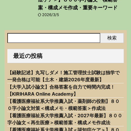
案・構成メモ作成・重要キーワード
2026/3/5
検索
最近の投稿
【経験記述】丸写しダメ！施工管理技士試験は独学で
一発合格は可能【土木・建築2026年度最新】
【大学入試小論文】合格答案を自力で時間内完成！
【KIRIHARA Online Academy】
【看護医療福祉系大学推薦入試・薬剤師の役割】８０
０字小論文対策＜構成メモ・模範答案＞作成法
【看護医療福祉系大学推薦入試・2027年最新】８００
字小論文＜再生医療＞模範答案・構成メモ作成法
【看護医療福祉系大学推薦入試＜認知症ケア＞】８０