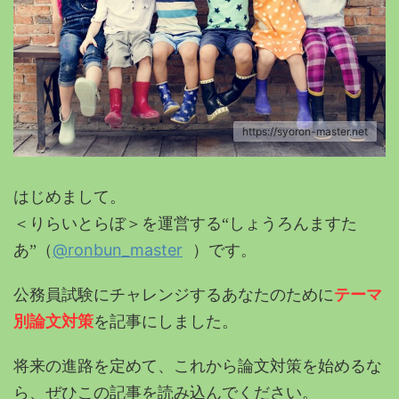
https://syoron-master.net
はじめまして。
＜りらいとらぼ＞を運営する“しょうろんますた
@ronbun_master
あ”（
）です。
公務員試験にチャレンジするあなたのために
テーマ
別論文対策
を記事にしました。
将来の進路を定めて、これから論文対策を始めるな
ら、ぜひこの記事を読み込んでください。