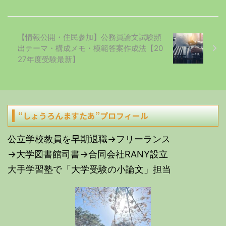
【情報公開・住民参加】公務員論文試験頻
出テーマ・構成メモ・模範答案作成法【20
27年度受験最新】
“しょうろんますたあ”プロフィール
公立学校教員を早期退職→フリーランス
→大学図書館司書→合同会社RANY設立
大手学習塾で「大学受験の小論文」担当