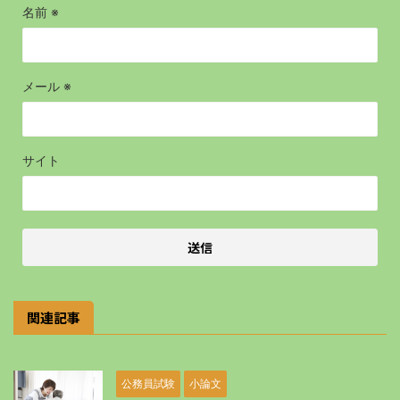
名前
※
メール
※
サイト
関連記事
公務員試験
小論文