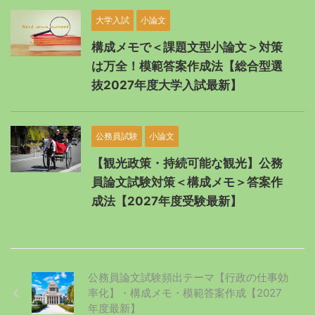
大学入試
小論文
構成メモで＜課題文型小論文＞対策
は万全！模範答案作成法【総合型選
抜2027年度大学入試最新】
公務員試験
小論文
【観光政策・持続可能な観光】公務
員論文試験対策＜構成メモ＞答案作
成法【2027年度受験最新】
公務員論文試験頻出テーマ【行政の仕事効
率化】・構成メモ・模範答案作成【2027
年度最新】