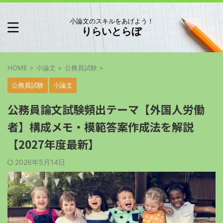
小論文のスキルをあげよう！
りらいとらぼ
HOME
>
小論文
>
公務員試験
>
公務員試験
小論文
公務員論文試験頻出テーマ【外国人労働
者】構成メモ・模範答案作成法を解説
【2027年度最新】
2026年5月14日