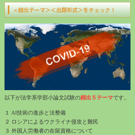
テーマ＞＜出題形式＞を
＜頻出
チェック！
以下が法学系学部小論文試験の
頻出５テーマ
です。
１ AI技術の進歩と法整備
２ ロシアによるウクライナ侵攻と難民
３ 外国人労働者の在留資格について