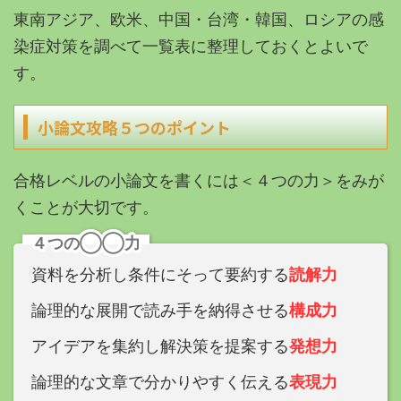
東南アジア、欧米、中国・台湾・韓国、ロシアの感
染症対策を調べて一覧表に整理しておくとよいで
す。
小論文攻略５つのポイント
合格レベルの小論文を書くには＜４つの力＞をみが
くことが大切です。
４つの◯◯力
資料を分析し条件にそって要約する
読解力
論理的な展開で読み手を納得させる
構成力
アイデアを集約し解決策を提案する
発想力
論理的な文章で分かりやすく伝える
表現力