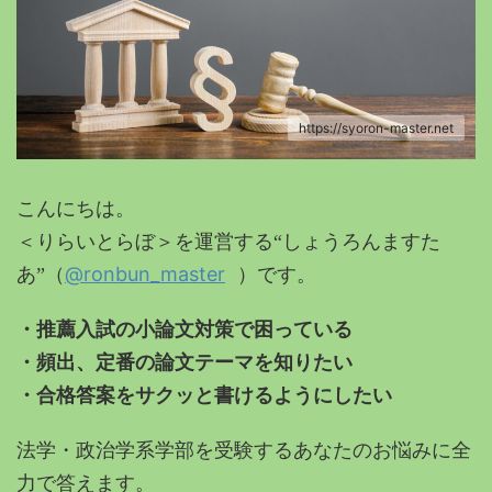
https://syoron-master.net
こんにちは。
＜りらいとらぼ＞を運営する“しょうろんますた
@ronbun_master
あ”（
）です。
・推薦入試の小論文対策で困っている
・頻出、定番の論文テーマを知りたい
・合格答案をサクッと書けるようにしたい
法学・政治学系学部を受験するあなたのお悩みに全
力で答えます。