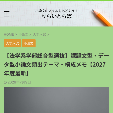
小論文のスキルをあげよう！
りらいとらぼ
HOME
>
小論文
>
大学入試
>
大学入試
小論文
【法学系学部総合型選抜】課題文型・デー
タ型小論文頻出テーマ・構成メモ【2027
年度最新】
2026年7月9日