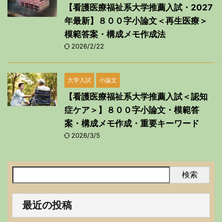
【看護医療福祉系大学推薦入試・2027
年最新】８００字小論文＜再生医療＞
模範答案・構成メモ作成法
2026/2/22
大学入試
小論文
【看護医療福祉系大学推薦入試＜認知
症ケア＞】８００字小論文・模範答
案・構成メモ作成・重要キーワード
2026/3/5
検索
最近の投稿