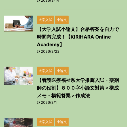
2026/3/14
大学入試
小論文
【大学入試小論文】合格答案を自力で
時間内完成！【KIRIHARA Online
Academy】
2026/3/22
大学入試
小論文
【看護医療福祉系大学推薦入試・薬剤
師の役割】８００字小論文対策＜構成
メモ・模範答案＞作成法
2026/3/1
大学入試
小論文