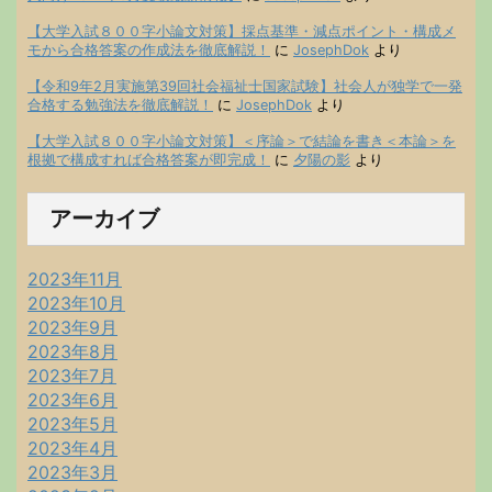
【大学入試８００字小論文対策】採点基準・減点ポイント・構成メ
モから合格答案の作成法を徹底解説！
に
JosephDok
より
【令和9年2月実施第39回社会福祉士国家試験】社会人が独学で一発
合格する勉強法を徹底解説！
に
JosephDok
より
【大学入試８００字小論文対策】＜序論＞で結論を書き＜本論＞を
根拠で構成すれば合格答案が即完成！
に
夕陽の影
より
アーカイブ
2023年11月
2023年10月
2023年9月
2023年8月
2023年7月
2023年6月
2023年5月
2023年4月
2023年3月