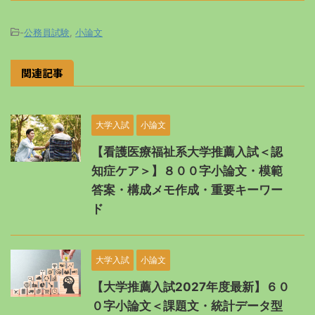
-
公務員試験
,
小論文
関連記事
大学入試
小論文
【看護医療福祉系大学推薦入試＜認
知症ケア＞】８００字小論文・模範
答案・構成メモ作成・重要キーワー
ド
大学入試
小論文
【大学推薦入試2027年度最新】６０
０字小論文＜課題文・統計データ型