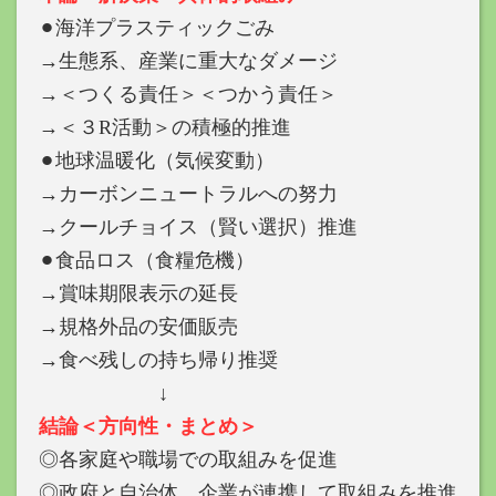
⚫︎海洋プラスティックごみ
→生態系、産業に重大なダメージ
→＜つくる責任＞＜つかう責任＞
→＜３R活動＞の積極的推進
⚫︎地球温暖化（気候変動）
→カーボンニュートラルへの努力
→クールチョイス（賢い選択）推進
⚫︎食品ロス（食糧危機）
→賞味期限表示の延長
→規格外品の安価販売
→食べ残しの持ち帰り推奨
↓
結論＜方向性・まとめ＞
◎各家庭や職場での取組みを促進
◎政府と自治体、企業が連携して取組みを推進