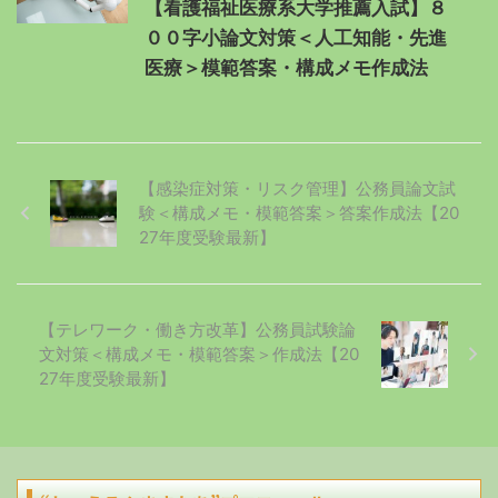
【看護福祉医療系大学推薦入試】８
００字小論文対策＜人工知能・先進
医療＞模範答案・構成メモ作成法
【感染症対策・リスク管理】公務員論文試
験＜構成メモ・模範答案＞答案作成法【20
27年度受験最新】
【テレワーク・働き方改革】公務員試験論
文対策＜構成メモ・模範答案＞作成法【20
27年度受験最新】