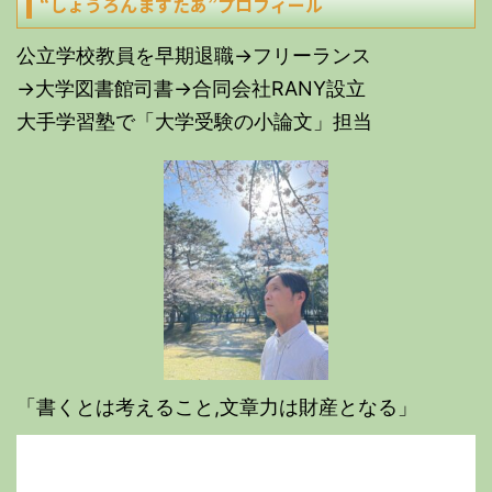
“しょうろんますたあ”プロフィール
公立学校教員を早期退職→フリーランス
→大学図書館司書→合同会社RANY設立
大手学習塾で「大学受験の小論文」担当
「書くとは考えること,文章力は財産となる」