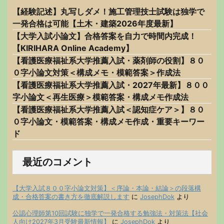
【経験記述】丸写しダメ！施工管理技士試験は独学で
一発合格は可能【土木・建築2026年度最新】
【大学入試小論文】合格答案を自力で時間内完成！
【KIRIHARA Online Academy】
【看護医療福祉系大学推薦入試・薬剤師の役割】８０
０字小論文対策＜構成メモ・模範答案＞作成法
【看護医療福祉系大学推薦入試・2027年最新】８００
字小論文＜再生医療＞模範答案・構成メモ作成法
【看護医療福祉系大学推薦入試＜認知症ケア＞】８０
０字小論文・模範答案・構成メモ作成・重要キーワー
ド
最近のコメント
【大学入試８００字小論文対策】＜序論・本論・結論＞の段落構
成・合格答案の書き方を徹底解説します
に
JosephDok
より
公認心理師第10回試験に独学で一発合格する勉強法・対策法【社会
人向け2027年3月受験最新情報】
に
JosephDok
より