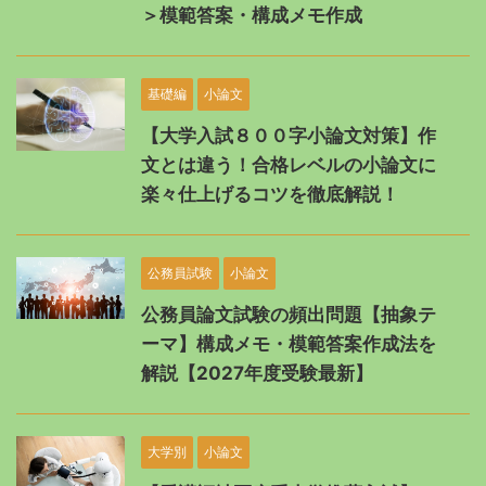
＞模範答案・構成メモ作成
基礎編
小論文
【大学入試８００字小論文対策】作
文とは違う！合格レベルの小論文に
楽々仕上げるコツを徹底解説！
公務員試験
小論文
公務員論文試験の頻出問題【抽象テ
ーマ】構成メモ・模範答案作成法を
解説【2027年度受験最新】
大学別
小論文