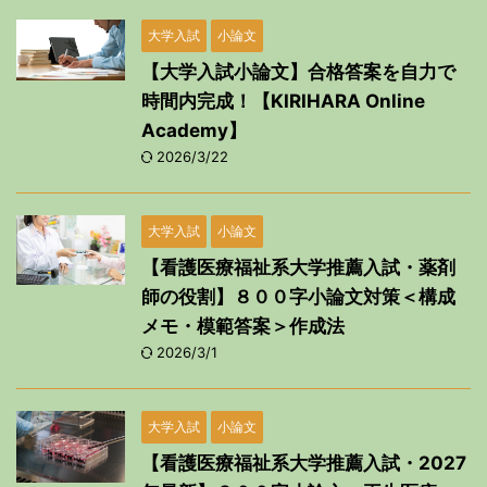
大学入試
小論文
【大学入試小論文】合格答案を自力で
時間内完成！【KIRIHARA Online
Academy】
2026/3/22
大学入試
小論文
【看護医療福祉系大学推薦入試・薬剤
師の役割】８００字小論文対策＜構成
メモ・模範答案＞作成法
2026/3/1
大学入試
小論文
【看護医療福祉系大学推薦入試・2027