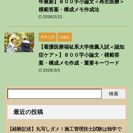
年最新】８００字小論文＜再生医療＞
模範答案・構成メモ作成法
2026/2/22
大学入試
小論文
【看護医療福祉系大学推薦入試＜認知
症ケア＞】８００字小論文・模範答
案・構成メモ作成・重要キーワード
2026/3/5
検索
最近の投稿
【経験記述】丸写しダメ！施工管理技士試験は独学で