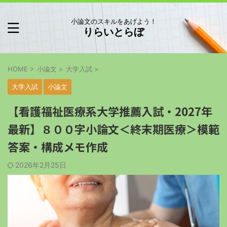
小論文のスキルをあげよう！
りらいとらぼ
HOME
>
小論文
>
大学入試
>
大学入試
小論文
【看護福祉医療系大学推薦入試・2027年
最新】８００字小論文＜終末期医療＞模範
答案・構成メモ作成
2026年2月25日