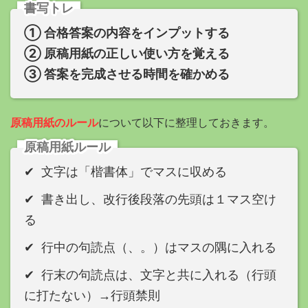
書写トレ
① 合格答案の内容をインプットする
② 原稿用紙の正しい使い方を覚える
③ 答案を完成させる時間を確かめる
原稿用紙のルール
について以下に整理しておきます。
原稿用紙ルール
✔︎
文字は「楷書体」でマスに収める
✔︎ 書き出し、改行後段落の先頭は１マス空け
る
✔︎
行中の句読点（、。）はマスの隅に入れる
✔︎ 行末の句読点は、文字と共に入れる（行頭
に打たない）→行頭禁則