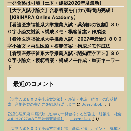
一発合格は可能【土木・建築2026年度最新】
【大学入試小論文】合格答案を自力で時間内完成！
【KIRIHARA Online Academy】
【看護医療福祉系大学推薦入試・薬剤師の役割】８０
０字小論文対策＜構成メモ・模範答案＞作成法
【看護医療福祉系大学推薦入試・2027年最新】８００
字小論文＜再生医療＞模範答案・構成メモ作成法
【看護医療福祉系大学推薦入試＜認知症ケア＞】８０
０字小論文・模範答案・構成メモ作成・重要キーワー
ド
最近のコメント
【大学入試８００字小論文対策】＜序論・本論・結論＞の段落構
成・合格答案の書き方を徹底解説します
に
JosephDok
より
公認心理師第10回試験に独学で一発合格する勉強法・対策法【社会
人向け2027年3月受験最新情報】
に
JosephDok
より
【大学入試８００字小論文対策】採点基準・減点ポイント・構成メ