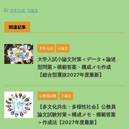
-
大学入試
,
小論文
関連記事
大学入試
小論文
大学入試小論文対策＜データ＋論述
型問題＞模範答案・構成メモ作成
【総合型選抜2027年度最新】
公務員試験
小論文
【多文化共生・多様性社会】公務員
論文試験対策＜構成メモ・模範答案
＞作成法【2027年度最新】