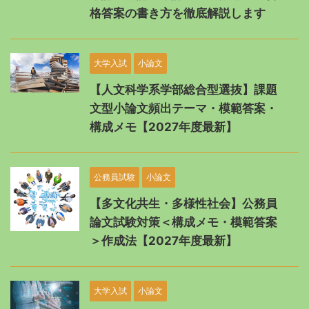
格答案の書き方を徹底解説します
大学入試
小論文
【人文科学系学部総合型選抜】課題
文型小論文頻出テーマ・模範答案・
構成メモ【2027年度最新】
公務員試験
小論文
【多文化共生・多様性社会】公務員
論文試験対策＜構成メモ・模範答案
＞作成法【2027年度最新】
大学入試
小論文