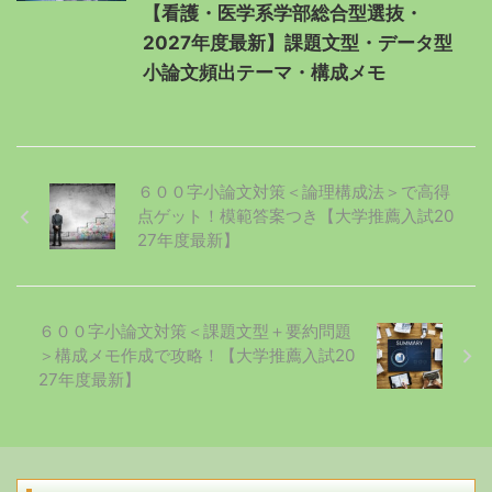
【看護・医学系学部総合型選抜・
2027年度最新】課題文型・データ型
小論文頻出テーマ・構成メモ
６００字小論文対策＜論理構成法＞で高得
点ゲット！模範答案つき【大学推薦入試20
27年度最新】
６００字小論文対策＜課題文型＋要約問題
＞構成メモ作成で攻略！【大学推薦入試20
27年度最新】