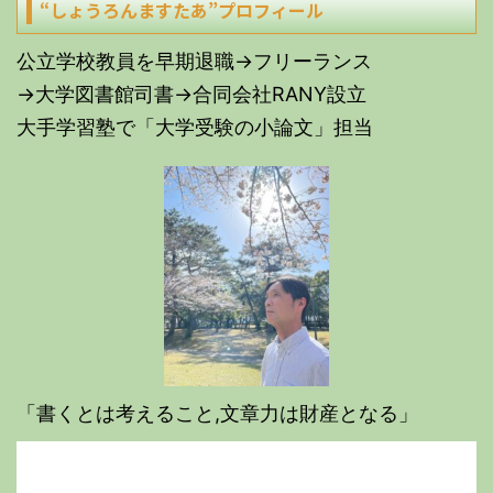
“しょうろんますたあ”プロフィール
公立学校教員を早期退職→フリーランス
→大学図書館司書→合同会社RANY設立
大手学習塾で「大学受験の小論文」担当
「書くとは考えること,文章力は財産となる」