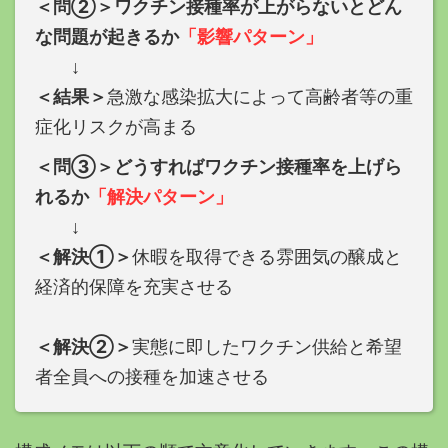
＜問②＞ワクチン接種率が上がらないとどん
な問題が起きるか
「影響パターン」
↓
＜結果＞
急激な感染拡大によって高齢者等の重
症化リスクが高まる
＜問③＞どうすればワクチン接種率を上げら
れるか
「解決パターン」
↓
＜解決①＞
休暇を取得できる雰囲気の醸成と
経済的保障を充実させる
＜解決②＞
実態に即したワクチン供給と希望
者全員への接種を加速させる