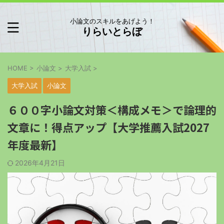
小論文のスキルをあげよう！
りらいとらぼ
HOME
>
小論文
>
大学入試
>
大学入試
小論文
６００字小論文対策＜構成メモ＞で論理的
文章に！得点アップ【大学推薦入試2027
年度最新】
2026年4月21日